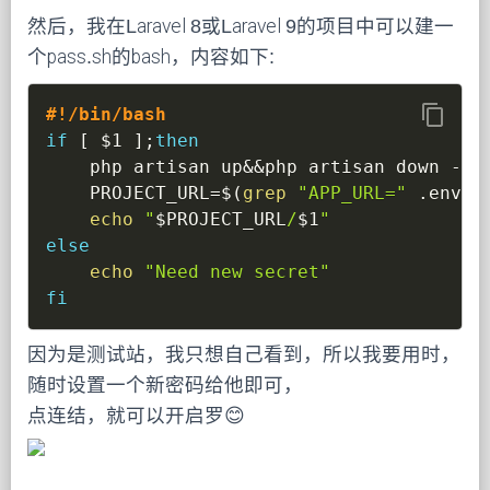
然后，我在Laravel 8或Laravel 9的项目中可以建一
个pass.sh的bash，内容如下:
content_copy
#!/bin/bash
if
[
$1
]
;
then
    php artisan up
&&
php artisan down 
--s
PROJECT_URL
=
$(
grep
"APP_URL="
 .env
|
c
echo
"
$PROJECT_URL
/
$1
"
else
echo
"Need new secret"
fi
因为是测试站，我只想自己看到，所以我要用时，
随时设置一个新密码给他即可，
点连结，就可以开启罗😊