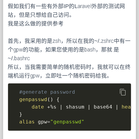
假如我们有一些有外部IP的Laravel外部的测试网
站，但是只想给自己访问。
我是这么做的提供参考
首先，我采用的是zsh，所以在我的~/.zshrc中有一
个gpw的功能，如果您使用的是bash，那就 是
~/.bashrc
所以，当我需要简单的随机密码时，我就可以在终
端机运行gpw，立即吐一个随机密码给我。
content_copy
#generate password
genpasswd
(
)
{
date
 +%s 
|
 shasum 
|
 base64 
|
head
}
alias
gpw
=
"genpasswd"