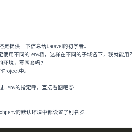
还是提供一下信息给Laravel的初学者。
nv来指定使用不同的.env档，这样在不同的子域名下，我就
的环境，写两套吗?
oject中。
过--env的指定呼，直接看图吧🙂
为phpenv的默认环境中都设置了别名罗。