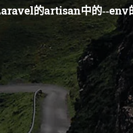
aravel的artisan中的--en