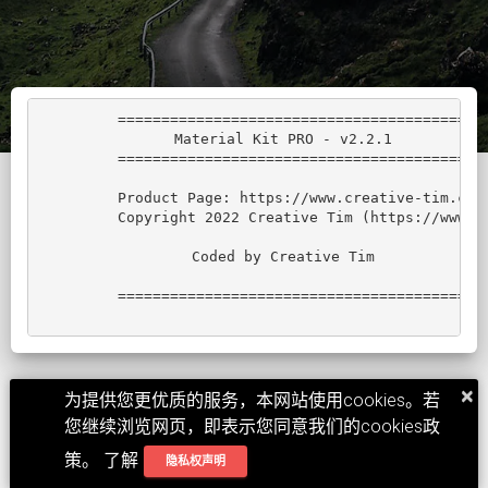
         ===========================================
         Material Kit PRO - v2.2.1

         ===========================================
         Product Page: https://www.creative-tim.com/
         Copyright 2022 Creative Tim (https://www.cr
         Coded by Creative Tim

         ===========================================
×
为提供您更优质的服务，本网站使用cookies。若
关于我
免责声明
隐私权声明
版权
您继续浏览网页，即表示您同意我们的cookies政
© 2026, made with
favorite
by
Devin Yang
for a better web.
策。 了解
隐私权声明