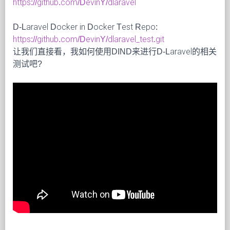
https://github.com/DevinY/dlaravel
D-Laravel Docker in Docker Test Repo:
https://github.com/DevinY/dlaravel_test.git
让我们直接看，我如何使用DIND来进行D-Laravel的相关
测试吧?