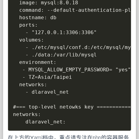
  image: mysql:8.0.18

  command: --default-authentication-plugi
  hostname: db

  ports:

    - "127.0.0.1:3306:3306"

  volumes:

    - ./etc/mysql/conf.d:/etc/mysql/mysql
    - ./data:/var/lib/mysql

  environment:

   - MYSQL_ALLOW_EMPTY_PASSWORD= "yes"

   - TZ=Asia/Taipei

  networks:

    - dlaravel_net

#=== top-level netowks key ==============
networks:

在上方的Yaml档中，重点请专注在php的容器服务