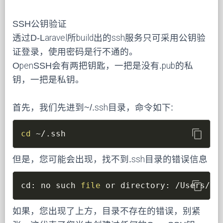
SSH公钥验证
透过D-Laravel所build出的ssh服务只可采用公钥验
证登录，使用密码是行不通的。
OpenSSH会有两把钥匙，一把是没有.pub的私
钥，一把是私钥。
首先，我们先进到~/.ssh目录，命令如下:
content_copy
cd
 ~/.ssh
但是，您可能会出现，找不到.ssh目录的错误信息
content_copy
cd: no such 
file
 or directory: /Users/de
如果，您出现了上方，目录不存在的错误，别紧