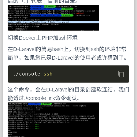
后的「.」代表了目前的目录。
切换Docker上PHP加ssh环境
在D-Laravel的简易bash上，切换到ssh的环境非常
简单，如果您已是D-Laravel的使用者或许猜到了。
content_copy
./console 
ssh
这个命令，会在D-Laravel的目录创建软连结，我们
能透过./console link命令确认。