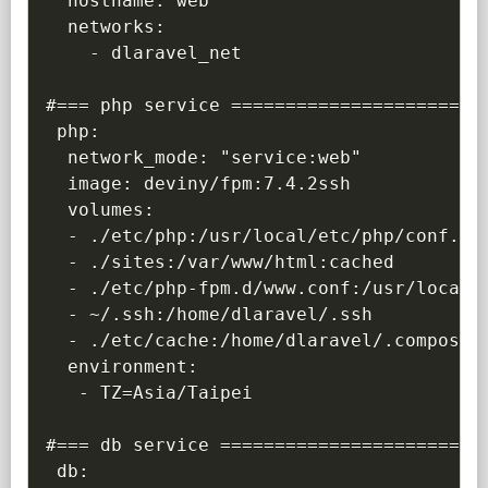
  hostname: web

  networks:

    - dlaravel_net

#=== php service ========================
 php:

  network_mode: "service:web"

  image: deviny/fpm:7.4.2ssh

  volumes:

  - ./etc/php:/usr/local/etc/php/conf.d

  - ./sites:/var/www/html:cached

  - ./etc/php-fpm.d/www.conf:/usr/local/e
  - ~/.ssh:/home/dlaravel/.ssh

  - ./etc/cache:/home/dlaravel/.composer/
  environment:

   - TZ=Asia/Taipei

#=== db service =========================
 db:
