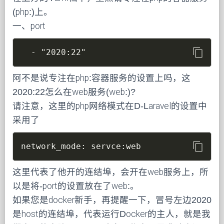
(php:)上。
一、port
content_copy
  - "2020:22"
阿不是说专注在php:容器服务的设置上吗，这
2020:22怎么在web服务(web:)?
请注意，这里的php网络模式在D-Laravel的设置中
采用了
content_copy
network_mode
:
 servce
:
web
这里代表了他开的连结埠，会开在web服务上，所
以是将-port的设置放在了web:。
如果您是docker新手，再提醒一下，冒号左边2020
是host的连结埠，代表运行Docker的主人，就是我