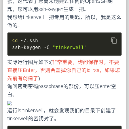
张，这代表了您尚未创建过任何的OpenSSH钥
匙，您可以用ssh-keygen生成一把。
我想给tinkerwell一把专用的钥匙，所以，我是这么
做的。
content_copy
cd
 ~/.ssh

ssh-keygen 
-C
"tinkerwell"
实际运行图片如下:(
非常重要，询问保存时，不要
直接压Enter，否则会盖掉你自己的id_rsa，如果您
先前有创建了
)
询问密钥密码passphrase的部份，可以压enter空
白。
运行ls tinkerwell，就会发现我们的目录下创建了
tinkerwell的密钥对了。