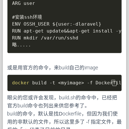
ARG user

#安装ssh环境

ENV OSSH_USER ${user:-dlaravel}

RUN apt-get update&&apt-get install -y op
RUN mkdir /var/run/sshd

略.....
或是用官方的命令，来build自己的image
content_copy
docker
 build 
-t
<
myimage
>
-f
 Dockerfile_
眼尖的您或许会发现，build.sh的命令中，已经把
官方build命令也列出来供您参考了。
build的命令，默认是找Dockerfile，但因为我们使
用的非默认的文件，所以这里多了 -f 指定文件，最