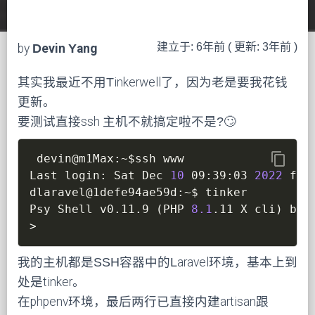
建立于: 6年前 ( 更新: 3年前 )
by
Devin Yang
其实我最近不用Tinkerwell了，因为老是要我花钱
更新。
要测试直接ssh 主机不就搞定啦不是?🙄
content_copy
 devin@m1Max:~
$ssh
 www

Last login: Sat Dec 
10
 09:39:03 
2022
 fro
dlaravel@1defe94ae59d:~$ tinker

Psy Shell v0.11.9 
(
PHP 
8.1
.11 X cli
)
>
我的主机都是SSH容器中的Laravel环境，基本上到
处是tinker。
在phpenv环境，最后两行已直接内建artisan跟