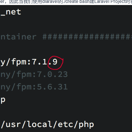
r，因此当我们使用dlaravel的./create bash建Laravel Proje