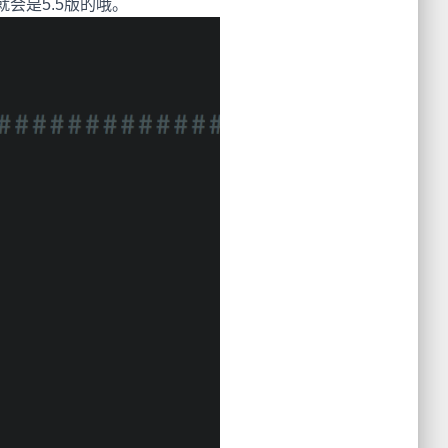
ct时就会是5.5版的哦。