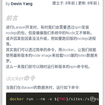
建立于: 8年前 ( 更新: 8年前 )
by
Devin Yang
前言
进行Laravel开发时，有时我们会需要透过npm安装
nodejs的包，但是偏偏我们系统中的Node又不够新。
或许因某些因素没法升级，例如要跑旧版的nodejs进程
等。
其实我们可以透过简单的命令，用docker，让我们就能
使用最新版本的node image来挂载host端的/sites数据夹
罗。
这么一来我们就可以随时运行新版本的npm命令啦。
docker命令
当我们在dlaravel的数据夹时，运行如下命令:
content_copy
docker
 run 
--rm
-v
${
PWD
}
/sites:/sites 
-