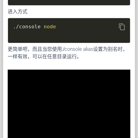
进入方式
content_copy
./console 
node
更简单吧，而且当您使用./console alias设置为别名时，
一样有效，可以在任意目录运行。