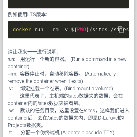
例如使用LTS版本:
content_copy
docker
 run 
--rm
-v
${
PWD
}
/sites:/sites 
-
请让我来一一进行说明:
run:
用运行一个新的容器。 (Run a command in a new
container)
--rm:
容器停止时，自动移除容器。 (Automatically
remove the container when it exits)
-v:
绑定挂载一个卷宗。(Bind mount a volume)
这里代表了，主机端的sites数据夹的数据，会在
container内的/sites数据夹被看到。
-w:
默认的任务目录，这里设置在/sites，这样我们进入
container后，会在/sites的数据夹内，即是D-Laravel的
Projects数据夹。
-t:
分配一个伪终端机 (Allocate a pseudo-TTY)